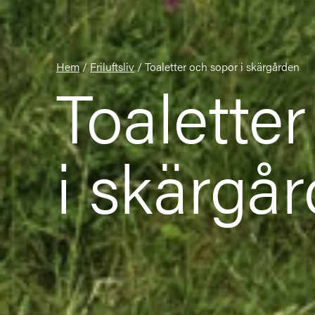
Hem
/
Friluftsliv
/
Toaletter och sopor i skärgården
Toalette
i skärgå