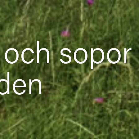
r och sopor
rden