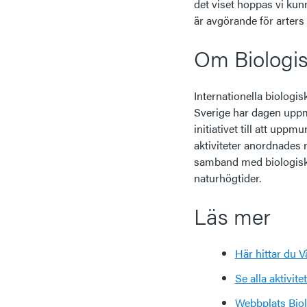
det viset hoppas vi kun
är avgörande för arters
Om Biologi
Internationella biologis
Sverige har dagen upp
initiativet till att upp
aktiviteter anordnades r
samband med biologiska
naturhögtider.
Läs mer
Här hittar du V
Se alla aktivit
Webbplats Bio