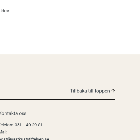
ldrar
Tillbaka till toppen
Kontakta oss
Telefon: 031 – 40 29 81
Mail:
post@vastkuststiftelsen.se