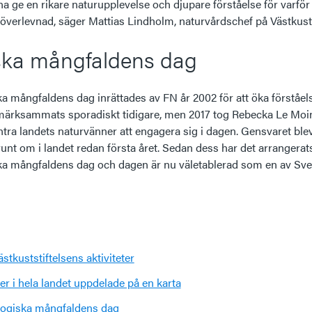
na ge en rikare naturupplevelse och djupare förståelse för varför
 överlevnad, säger Mattias Lindholm, naturvårdschef på Västkusts
ska mångfaldens dag
ka mångfaldens dag inrättades av FN år 2002 för att öka förståelse
märksammats sporadiskt tidigare, men 2017 tog Rebecka Le Moi
muntra landets naturvänner att engagera sig i dagen. Gensvaret ble
unt om i landet redan första året. Sedan dess har det arrangerats 
 mångfaldens dag och dagen är nu väletablerad som en av Sver
ästkuststiftelsens aktiviteter
eter i hela landet uppdelade på en karta
logiska mångfaldens dag