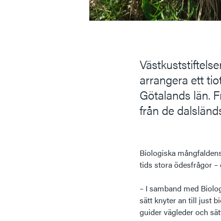
Västkuststiftel
arrangera ett tio
Götalands län. Fr
från de dalsländ
Biologiska mångfaldens 
tids stora ödesfrågor –
– I samband med Biologi
sätt knyter an till just
guider vägleder och sät