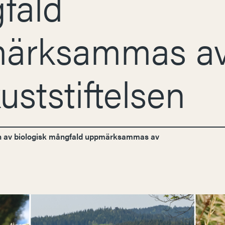
fald
ärksammas a
uststiftelsen
n av biologisk mångfald uppmärksammas av