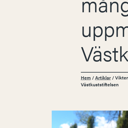
mång
uppm
Västk
Hem
/
Artiklar
/
Vikte
Västkuststiftelsen