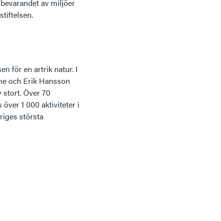
 bevarandet av miljöer
tiftelsen.
n för en artrik natur. I
ne och Erik Hansson
v stort. Över 70
över 1 000 aktiviteter i
iges största