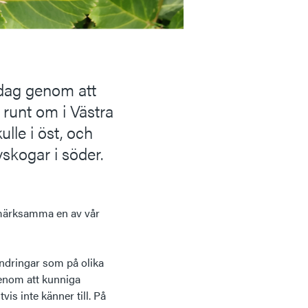
dag genom att
 runt om i Västra
ulle i öst, och
vskogar i söder.
ppmärksamma en av vår
andringar som på olika
 genom att kunniga
is inte känner till. På