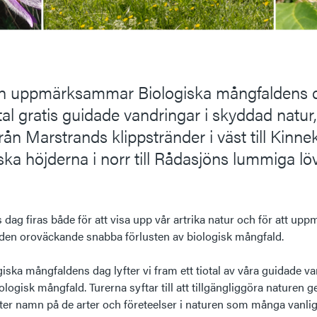
sen uppmärksammar Biologiska mångfaldens 
tal gratis guidade vandringar i skyddad natur,
ån Marstrands klippstränder i väst till Kinnek
ska höjderna i norr till Rådasjöns lummiga lö
dag firas både för att visa upp vår artrika natur och för att u
 den oroväckande snabba förlusten av biologisk mångfald.
ska mångfaldens dag lyfter vi fram ett tiotal av våra guidade v
 biologisk mångfald. Turerna syftar till att tillgängliggöra naturen
ter namn på de arter och företeelser i naturen som många vanligtv