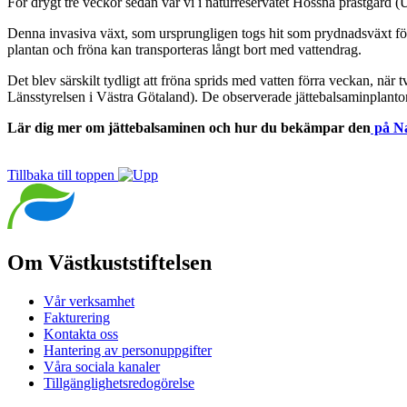
För drygt tre veckor sedan var vi i naturreservatet Hössna prästgår
Denna invasiva växt, som ursprungligen togs hit som prydnadsväxt för t
plantan och fröna kan transporteras långt bort med vattendrag.
Det blev särskilt tydligt att fröna sprids med vatten förra veckan, nä
Länsstyrelsen i Västra Götaland). De observerade jättebalsaminplantor
Lär dig mer om jättebalsaminen och hur du bekämpar den
på Na
Tillbaka till toppen
Om Västkuststiftelsen
Vår verksamhet
Fakturering
Kontakta oss
Hantering av personuppgifter
Våra sociala kanaler
Tillgänglighetsredogörelse