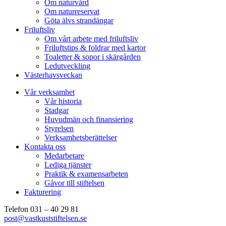
Om naturvård
Om naturreservat
Göta älvs strandängar
Friluftsliv
Om vårt arbete med friluftsliv
Friluftstips & foldrar med kartor
Toaletter & sopor i skärgården
Ledutveckling
Västerhavsveckan
Vår verksamhet
Vår historia
Stadgar
Huvudmän och finansiering
Styrelsen
Verksamhetsberättelser
Kontakta oss
Medarbetare
Lediga tjänster
Praktik & examensarbeten
Gåvor till stiftelsen
Fakturering
Telefon 031 – 40 29 81
post@vastkuststiftelsen.se