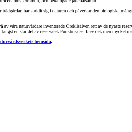
d (Ulricehamns kommun) och bekämpade jättebalsamin.
rädgårdar, har spridit sig i naturen och påverkar den biologiska mångfal
r två av våra naturvårdare inventerade Örekilsälven (ett av de nyaste r
 längst en stor del av reservatet. Punktinsatser blev det, men mycket m
turvårdsverkets hemsida
.