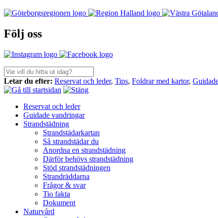
Följ oss
Sök
efter:
Letar du efter:
Reservat och leder
,
Tips
,
Foldrar med kartor
,
Guidade
Reservat och leder
Guidade vandringar
Strandstädning
Strandstädarkartan
Så strandstädar du
Anordna en strandstädning
Därför behövs strandstädning
Stöd strandstädningen
Strandräddarna
Frågor & svar
Tio fakta
Dokument
Naturvård