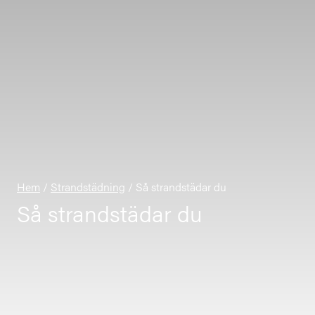
Hem
/
Strandstädning
/
Så strandstädar du
Så strandstädar du