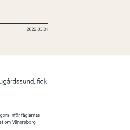
2022.03.01
Frugårdssund, fick
lagom inför fåglarnas
döst om Vänersborg