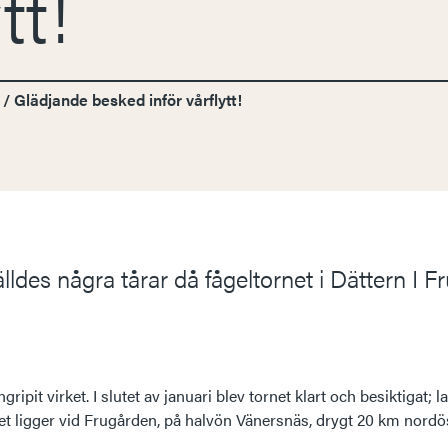
tt!
/
Glädjande besked inför vårflytt!
 fälldes några tårar då fågeltornet i Dättern I 
ipit virket. I slutet av januari blev tornet klart och besiktigat; 
rnet ligger vid Frugården, på halvön Vänersnäs, drygt 20 km nor