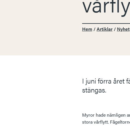
vårfly
Hem
/
Artiklar
/
Nyhet
I juni förra året
stängas.
Myror hade nämligen angr
stora vårflytt. Fågelto