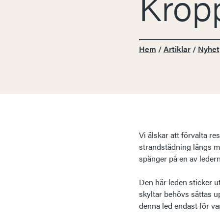
Kropp
Hem
/
Artiklar
/
Nyhet
Vi älskar att förvalta r
strandstädning längs me
spänger på en av lederna
Den här leden sticker 
skyltar behövs sättas u
denna led endast för va