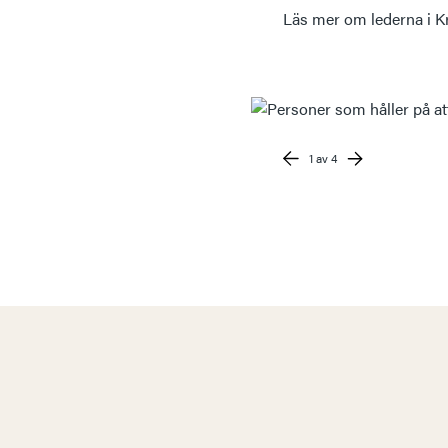
Läs mer om lederna i K
1
av 4