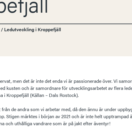
efjäll
/
Ledutveckling i Kroppefjäll
eservat, men det är inte det enda vi är passionerade över. Vi sam
d kusten och är samordnare för utvecklingsarbetet av flera leder
 i Kroppefjäll (Källan – Dals Rostock).
ut från de andra som vi arbetar med, då den ännu är under uppb
pp. Stigen märktes i början av 2021 och är inte helt upptrampad
na och uthålliga vandrare som är på jakt efter äventyr!