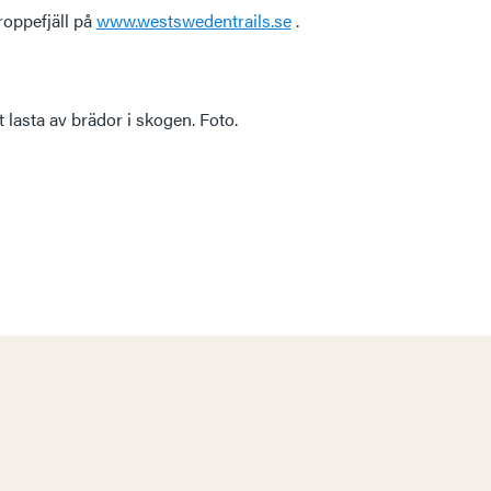
roppefjäll på
www.westswedentrails.se
.