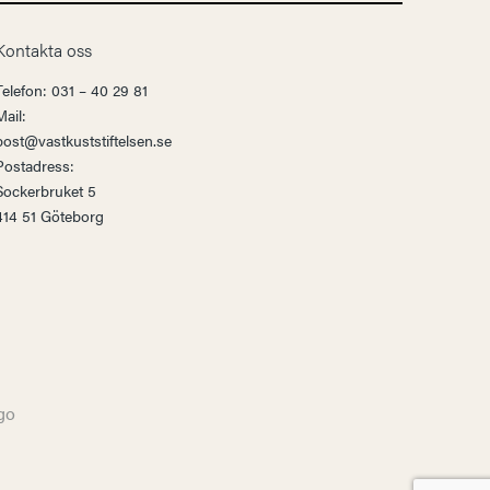
Kontakta oss
Telefon: 031 – 40 29 81
Mail:
post@vastkuststiftelsen.se
Postadress:
Sockerbruket 5
414 51 Göteborg