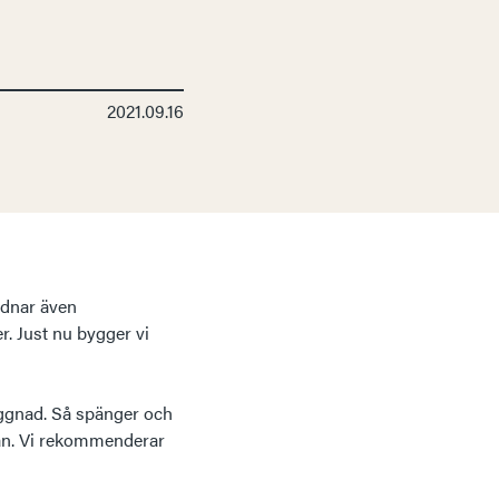
2021.09.16
ordnar även
. Just nu bygger vi
yggnad. Så spänger och
 än. Vi rekommenderar