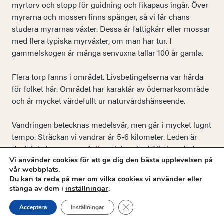
myrtorv och stopp för guidning och fikapaus ingår. Över
myrarna och mossen finns spänger, så vi får chans
studera myrarnas växter. Dessa är fattigkärr eller mossar
med flera typiska myrväxter, om man har tur. I
gammelskogen är många senvuxna tallar 100 år gamla.
Flera torp fanns i området. Livsbetingelserna var hårda
för folket här. Området har karaktär av ödemarksområde
och är mycket värdefullt ur naturvårdshänseende.
Vandringen betecknas medelsvår, men går i mycket lugnt
tempo. Sträckan vi vandrar är 5-6 kilometer. Leden är
dock inte barnvagnsvänlig och hundar hålls kopplade.
Vi använder cookies för att ge dig den bästa upplevelsen på
vår webbplats.
Ta med dryck, matsäck och fika för 1-2 raster, gärna
Du kan ta reda på mer om vilka cookies vi använder eller
sittunderlag, långbyxor och tåliga, gärna vattentäta
stänga av dem i
inställningar
.
kängor för säkerhets skull.
Close GDPR Cookie Banner
Acceptera
Inställningar
Vägbeskrivning: Kör väg 172 och sväng in mot