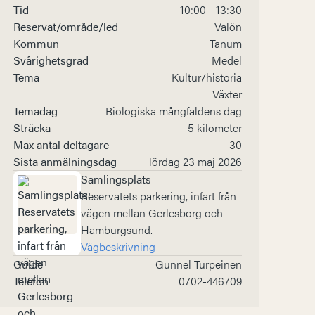
Tid
10:00 - 13:30
Reservat/område/led
Valön
Kommun
Tanum
Svårighetsgrad
Medel
Tema
Kultur/historia
Växter
Temadag
Biologiska mångfaldens dag
Sträcka
5 kilometer
Max antal deltagare
30
Sista anmälningsdag
lördag 23 maj 2026
Samlingsplats
Reservatets parkering, infart från
vägen mellan Gerlesborg och
Hamburgsund.
Vägbeskrivning
Guide
Gunnel Turpeinen
Telefon
0702-446709