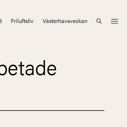
d
Friluftsliv
Västerhavsveckan
betade