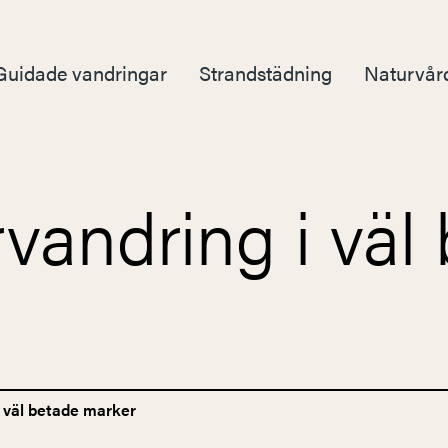
Guidade vandringar
Strandstädning
Naturvår
andring i väl 
väl betade marker