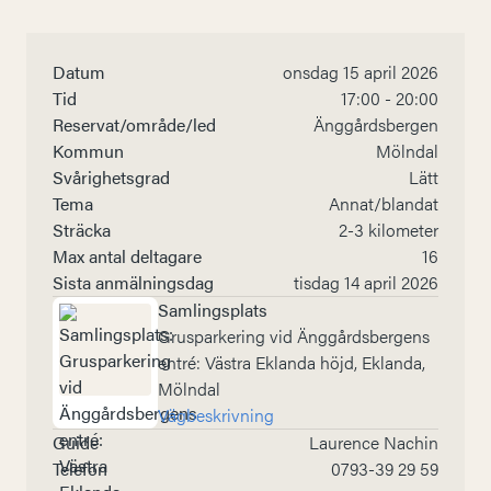
Datum
onsdag 15 april 2026
Tid
17:00 - 20:00
Reservat/område/led
Änggårdsbergen
Kommun
Mölndal
Svårighetsgrad
Lätt
Tema
Annat/blandat
Sträcka
2-3 kilometer
Max antal deltagare
16
Sista anmälningsdag
tisdag 14 april 2026
Samlingsplats
Grusparkering vid Änggårdsbergens
entré: Västra Eklanda höjd, Eklanda,
Mölndal
Vägbeskrivning
Guide
Laurence Nachin
Telefon
0793-39 29 59