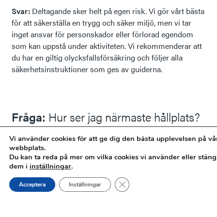
Svar:
Deltagande sker helt på egen risk. Vi gör vårt bästa
för att säkerställa en trygg och säker miljö, men vi tar
inget ansvar för personskador eller förlorad egendom
som kan uppstå under aktiviteten. Vi rekommenderar att
du har en giltig olycksfallsförsäkring och följer alla
säkerhetsinstruktioner som ges av guiderna.
Fråga:
Hur ser jag närmaste hållplats?
Svar:
Det går att få fram närmsta hållplats via
Vi använder cookies för att ge dig den bästa upplevelsen på vå
vandringsbeskrivningen. Följ dessa steg:
webbplats.
Du kan ta reda på mer om vilka cookies vi använder eller stäng
dem i
inställningar
.
När du har klickat in på en vandring du är
intresserad av så ser du i inforutan (till höger på
Close GDPR Cookie Banner
Acceptera
Inställningar
datorskärm, längst ner på mobilskärm) en liten
karta och länken ”Vägbeskrivning”.