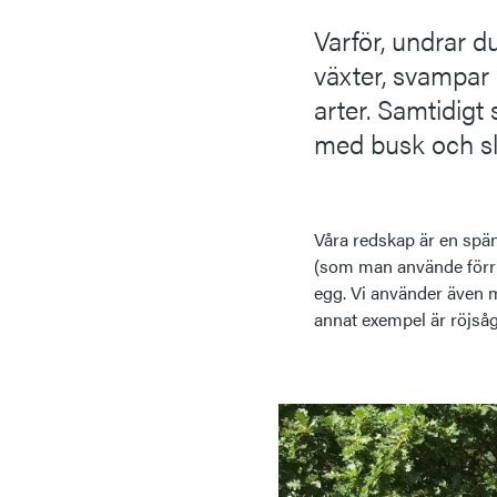
Varför, undrar 
växter, svampar 
arter. Samtidigt
med busk och sl
Våra redskap är en spänn
(som man använde förr i
egg. Vi använder även m
annat exempel är röjså