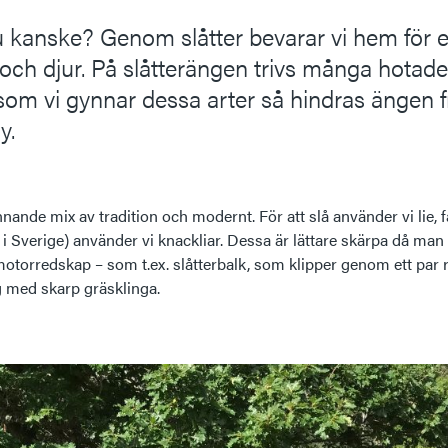
du kanske? Genom slåtter bevarar vi hem för 
och djur. På slåtterängen trivs många hotade
 som vi gynnar dessa arter så hindras ängen f
y.
ande mix av tradition och modernt. För att slå använder vi lie, fast
 Sverige) använder vi knackliar. Dessa är lättare skärpa då man
otorredskap – som t.ex. slåtterbalk, som klipper genom ett par r
g med skarp gräsklinga.