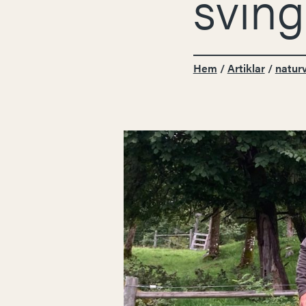
sving
Hem
/
Artiklar
/
natur