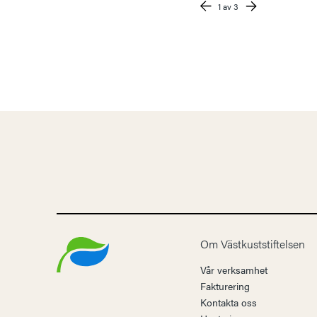
1
av 3
Om Västkuststiftelsen
Vår verksamhet
Fakturering
Kontakta oss