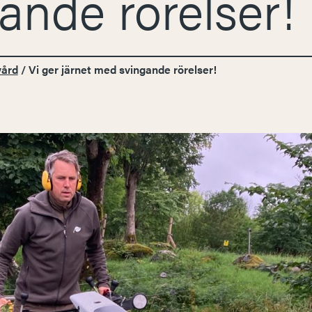
ande rörelser!
vård
/
Vi ger järnet med svingande rörelser!