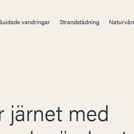
Guidade vandringar
Strandstädning
Naturvår
r järnet med