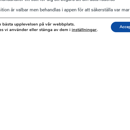
tion är valbar men behandlas i appen för att säkerställa var mar
dina personuppgifter regleras av personuppgiftsbiträdesavtal
en bästa upplevelsen på vår webbplats.
Accep
es vi använder eller stänga av dem i
inställningar
.
Vanliga frågor
Hitta ut i naturen
Får man tälta här?
Guidade vandringar
Vad gäller i reservatet?
Reservat och leder
Eldning i naturreservat
Vandringstips