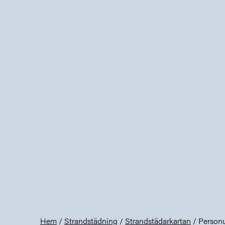
Hem
/
Strandstädning
/
Strandstädarkartan
/
Personu