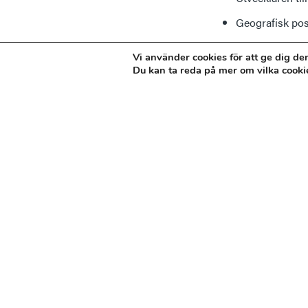
Geografisk posi
Behandling av 
Vi använder cookies för att ge dig d
Du kan ta reda på mer om vilka cooki
Om Västkuststiftelsen
Vår verksamhet
Fakturering
Kontakta oss