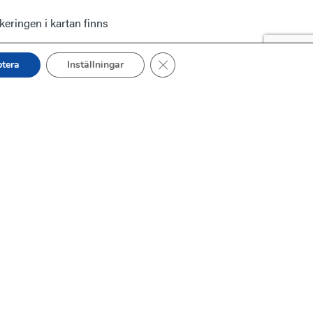
keringen i kartan finns
Close GDPR Cookie Banner
tera
Inställningar
Tillbaka till toppen
Kontakta oss
Telefon: 031 – 40 29 81
Mail:
post@vastkuststiftelsen.se