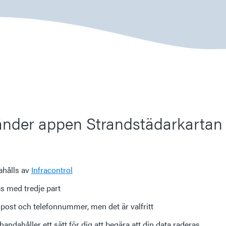
nder appen Strandstädarkartan 
ahålls av
Infracontrol
as med tredje part
post och telefonnummer, men det är valfritt
lhandahåller ett sätt för dig att begära att din data raderas