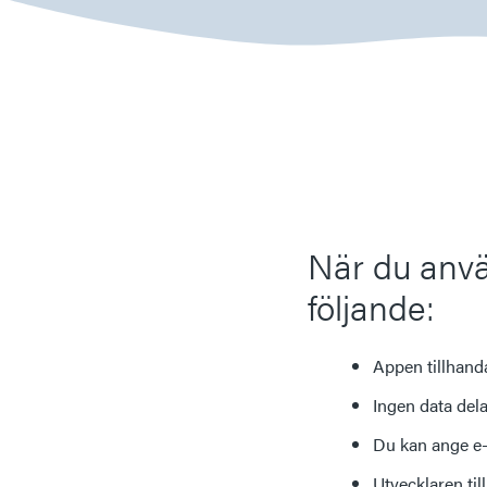
När du anvä
följande:
Appen tillhand
Ingen data del
Du kan ange e-
Utvecklaren til