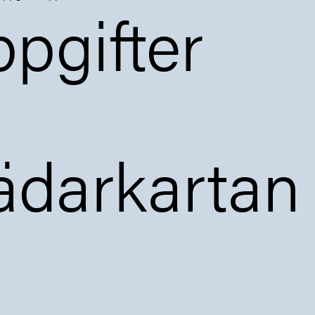
pgifter
ädarkartan