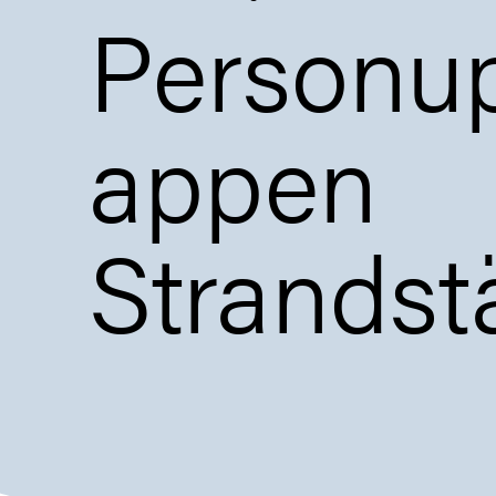
Personup
appen
Strandst