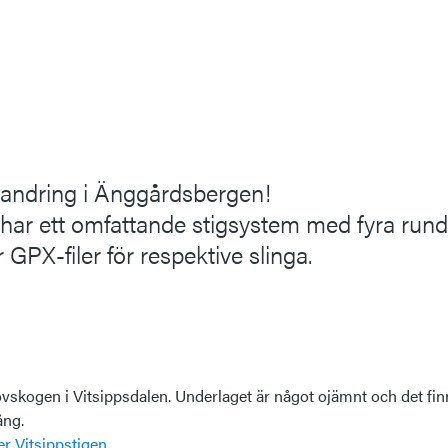
vandring i Änggårdsbergen!
 har ett omfattande stigsystem med fyra rund
 GPX-filer för respektive slinga.
skogen i Vitsippsdalen. Underlaget är något ojämnt och det finn
ång.
r Vitsippstigen