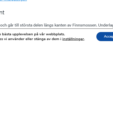
nt
 och går till största delen längs kanten av Finnsmossen. Underla
ång.
en bästa upplevelsen på vår webbplats.
Accep
es vi använder eller stänga av dem i
inställningar
.
er Finnmossen runt
rbi flera av mossarna. Stigen har några backar och den går upp
sen och njuta av utsikten. Grodstigen räknas som medelsvår, 3,5
er Grodstigen
 runt