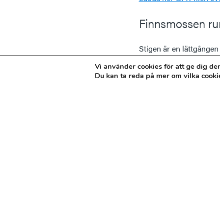
Finnsmossen ru
Stigen är en lättgången
Rundslingan är 900 m l
Vi använder cookies för att ge dig d
Du kan ta reda på mer om vilka cooki
Ladda ner GPX-filen öv
Grodstigen
Denna rundslinga går fö
kan stanna vid rastplat
Ladda ner GPX-filen öv
Änggårdsbergen