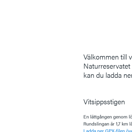
Välkommen till 
Naturreservatet
kan du ladda ner
Vitsippsstigen
En lättgången genom löv
Rundslingan är 1,7 km l
Ladda ner GPX-filen öve