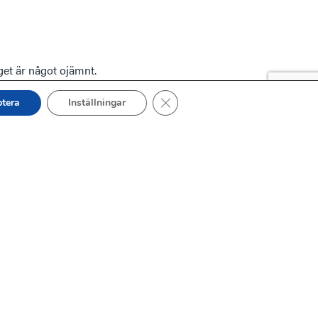
get är något ojämnt.
Close GDPR Cookie Banner
tera
Inställningar
 över ljungheden där du
 km