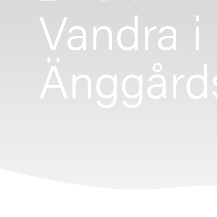
Vandra i
Änggård