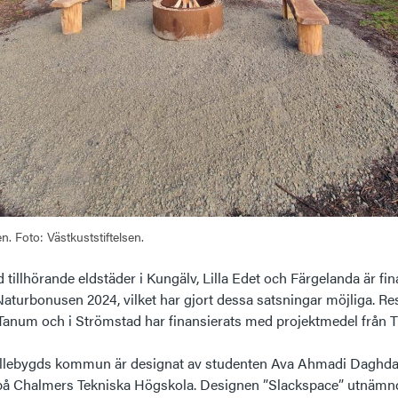
n. Foto: Västkuststiftelsen.
tillhörande eldstäder i Kungälv, Lilla Edet och Färgelanda är f
turbonusen 2024, vilket har gjort dessa satsningar möjliga. Re
Tanum och i Strömstad har finansierats med projektmedel från Ti
ollebygds kommun är designat av studenten Ava Ahmadi Daghda
på Chalmers Tekniska Högskola. Designen ”Slackspace” utnämnd