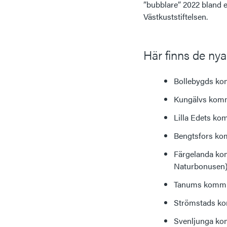
”bubblare” 2022 bland et
Västkuststiftelsen.
Här finns de ny
Bollebygds kom
Kungälvs kommu
Lilla Edets ko
Bengtsfors kom
Färgelanda kom
Naturbonusen
Tanums kommun,
Strömstads kom
Svenljunga kom