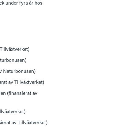
ck under fyra år hos
illväxtverket)
aturbonusen)
av Naturbonusen)
at av Tillväxtverket)
en (finansierat av
lväxtverket)
rat av Tillväxtverket)