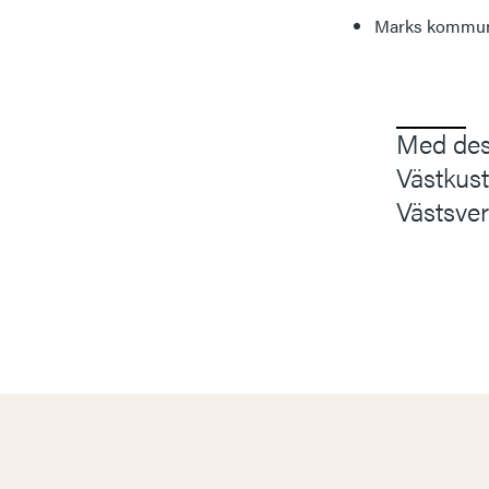
Marks kommun, 
Med dess
Västkusts
Västsver