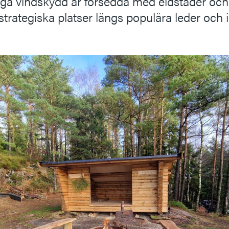
iga vindskydd är försedda med eldstäder och
strategiska platser längs populära leder och i