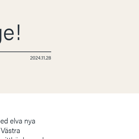
ge!
2024.11.28
med elva nya
 Västra