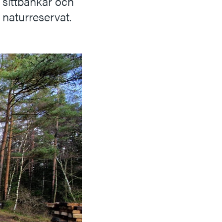
 sittbänkar och
 naturreservat.