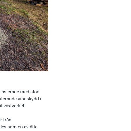
inansierade med stöd
sterande vindskydd i
llväxtverket.
r från
es som en av åtta