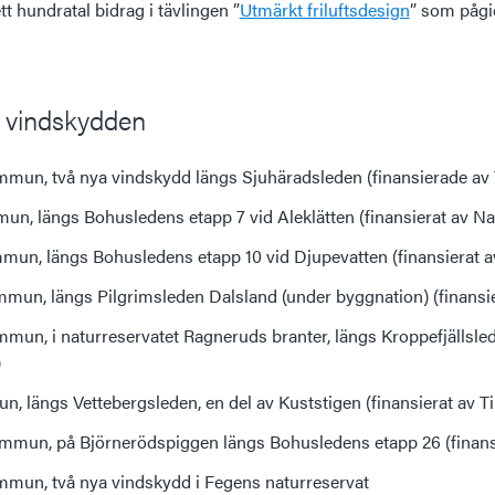
t hundratal bidrag i tävlingen ”
Utmärkt friluftsdesign
” som pågi
a vindskydden
mun, två nya vindskydd längs Sjuhäradsleden (finansierade av T
n, längs Bohusledens etapp 7 vid Aleklätten (finansierat av N
mmun, längs Bohusledens etapp 10 vid Djupevatten (finansierat 
mun, längs Pilgrimsleden Dalsland (under byggnation) (finansier
mun, i naturreservatet Ragneruds branter, längs Kroppefjällsled
)
 längs Vettebergsleden, en del av Kuststigen (finansierat av Til
mun, på Björnerödspiggen längs Bohusledens etapp 26 (finansie
mun, två nya vindskydd i Fegens naturreservat