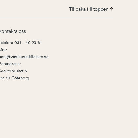
Tillbaka till toppen
Kontakta oss
Telefon: 031 – 40 29 81
Mail:
post@vastkuststiftelsen.se
Postadress:
Sockerbruket 5
414 51 Göteborg