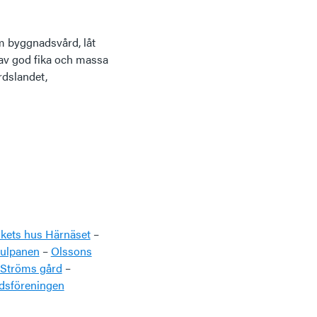
m byggnadsvård, låt
 av god fika och massa
rdslandet,
lkets hus Härnäset
–
tulpanen
–
Olssons
Ströms gård
–
dsföreningen