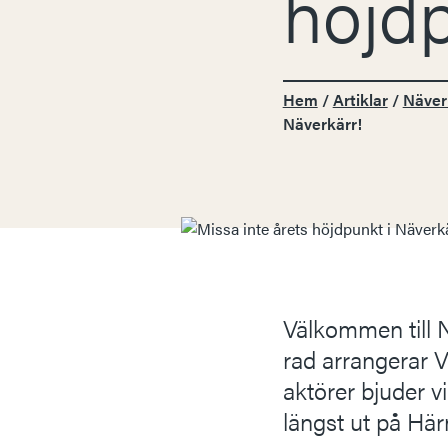
höjdp
Hem
/
Artiklar
/
Näver
Näverkärr!
Välkommen till N
rad arrangerar 
aktörer bjuder vi
längst ut på Här