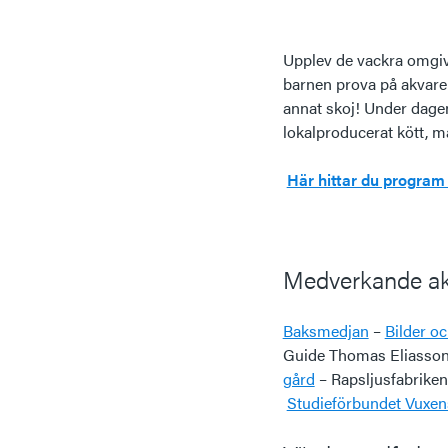
Upplev de vackra omgiv
barnen prova på akvarel
annat skoj! Under dagen
lokalproducerat kött, 
Här hittar du progra
Medverkande ak
Baksmedjan
–
Bilder o
Guide Thomas Eliasso
gård
– Rapsljusfabrike
Studieförbundet Vuxen