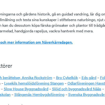
ningarna och gårdens historik, gå en guidad vandring, lär dig o
lmålning och testa sina kunskaper i stiftelsens naturbingo, njut
 kan du dessutom köpa färska grönsaker och plantor till trädgå
marmelad, handgjorda rapsljus, vackra hantverk med mera.
m och mer information om Näverkärrsdagen.
törer
ch berättelser, Annika Rockström
–
Bro Cykelkök
–
Eds gård
–
Fo
n –
Lysekils hemslöjdsförening Stangen
–
Odlarföreningen Havs
n –
Slow House Byggnadsvård
–
Slöjd och byggnadsvård Nääs
–
skolan
–
Stångenäs Hembygdsförening
–
Svenska Byggnadsvår