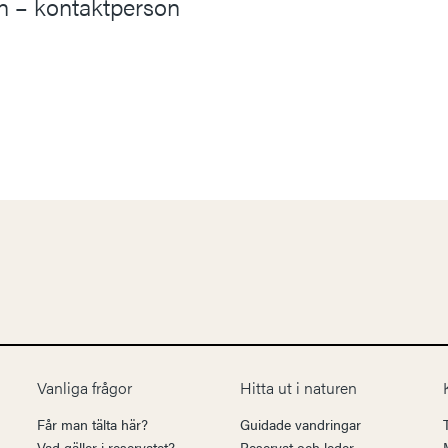
en – kontaktperson
Vanliga frågor
Hitta ut i naturen
Får man tälta här?
Guidade vandringar
Vad gäller i reservatet?
Reservat och leder