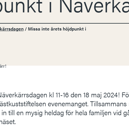
unkt i Näverkä
kärrsdagen
/
Missa inte årets höjdpunkt i
äverkärrsdagen kl 11-16 den 18 maj 2024! För 
Västkuststiftelsen evenemanget. Tillsammans
 in till en mysig heldag för hela familjen vid 
näset.