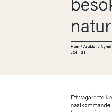
besök
natur
Hem
/
Artiklar
/
Nyhet
v24 – 25
Ett vägarbete ko
nästkommande ve