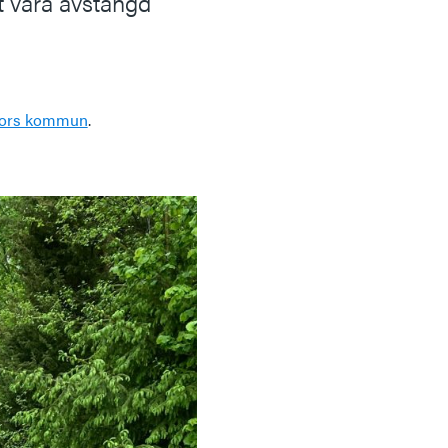
t vara avstängd
sfors kommun
.