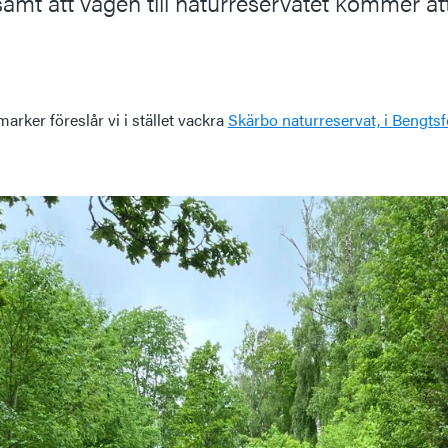
amt att vägen till naturreservatet kommer at
arker föreslår vi i stället vackra
Skärbo naturreservat, i Bengt