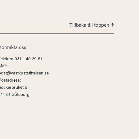
Tillbaka till toppen
Kontakta oss
Telefon: 031 – 40 29 81
Mail:
post@vastkuststiftelsen.se
Postadress:
Sockerbruket 5
414 51 Göteborg