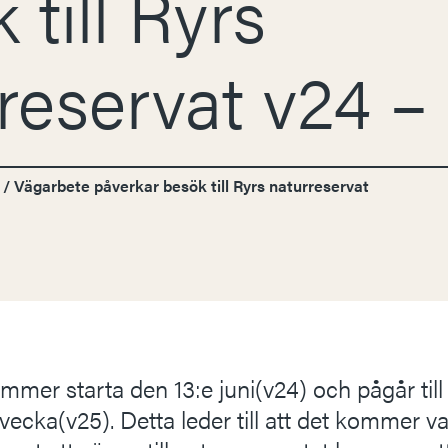
 till Ryrs
reservat v24 –
/
Vägarbete påverkar besök till Ryrs naturreservat
mmer starta den 13:e juni(v24) och pågår til
cka(v25). Detta leder till att det kommer v