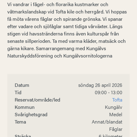
Vi vandrar i fågel- och florarika kustmarker och
våtmarkslandskap vid Tofta kile och herrgård. Vi hoppas
få möta vårens fåglar och spirande grönska. Vi spanar
efter vadare och sjöfåglar samt tidiga vårväxter. Längs
stigen vid havsstränderna finns även kulturspår från
senaste sillperioden. Ta med varma kläder, matsäck och
gärna kikare. Samarrangemang med Kungälvs
Naturskyddsförening och Kungälvsornitologerna
Datum
söndag 26 april 2026
Tid
09:00 - 13:00
Reservat/område/led
Tofta
Kommun
Kungälv
Svårighetsgrad
Medel
Tema
Annat/blandat
Fåglar
Sträcka
6 kilometer