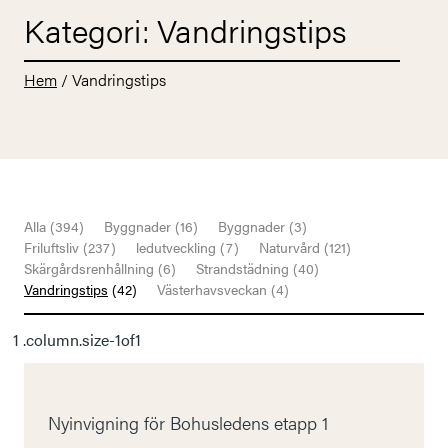
Kategori:
Vandringstips
Hem
/
Vandringstips
Alla
(394)
Byggnader
(16)
Byggnader
(3)
Friluftsliv
(237)
ledutveckling
(7)
Naturvård
(121)
Skärgårdsrenhållning
(6)
Strandstädning
(40)
Vandringstips
(42)
Västerhavsveckan
(4)
Nyinvigning för Bohusledens etapp 1