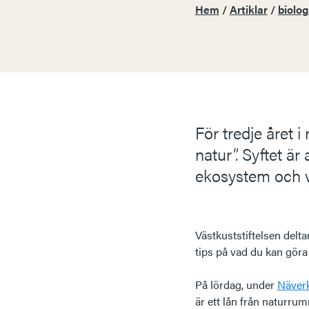
Hem
/
Artiklar
/
biolo
För tredje året i 
natur”. Syftet ä
ekosystem och va
Västkuststiftelsen delta
tips på vad du kan göra
På lördag, under
Näver
är ett lån från naturrum