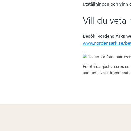
utställningen och vinn et
Vill du veta 
Besök Nordens Arks we
www.nordensark.se/bev
Fotot visar just vresros s
som en invasif främmande v