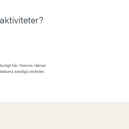
 aktiviteter?
urligt här. Vresros räknas
ilisera sandiga stränder.