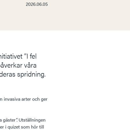
2026.06.05
iativet ”I fel
påverkar våra
deras spridning.
om invasiva arter och ger
 gäster”. Utställningen
r i quizet som hör till