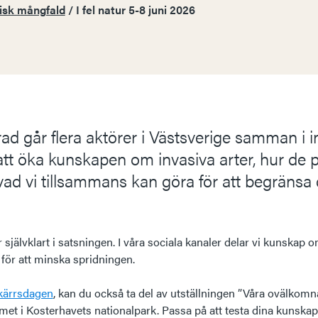
gisk mångfald
/
I fel natur 5-8 juni 2026
rad går flera aktörer i Västsverige samman i init
r att öka kunskapen om invasiva arter, hur de 
d vi tillsammans kan göra för att begränsa 
r självklart i satsningen. I våra sociala kanaler delar vi kunskap 
 för att minska spridningen.
kärrsdagen
, kan du också ta del av utställningen ”Våra ovälkomna
met i Kosterhavets nationalpark. Passa på att testa dina kunskape