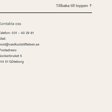
Tillbaka till toppen
Kontakta oss
Telefon: 031 – 40 29 81
Mail:
post@vastkuststiftelsen.se
Postadress:
Sockerbruket 5
414 51 Göteborg