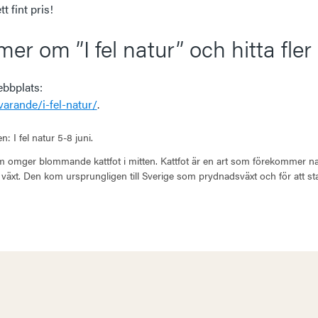
t fint pris!
mer om ”I fel natur” och hitta fler
bbplats:
arande/i-fel-natur/
.
om omger blommande kattfot i mitten. Kattfot är en art som förekommer nat
äxt. Den kom ursprungligen till Sverige som prydnadsväxt och för att stab